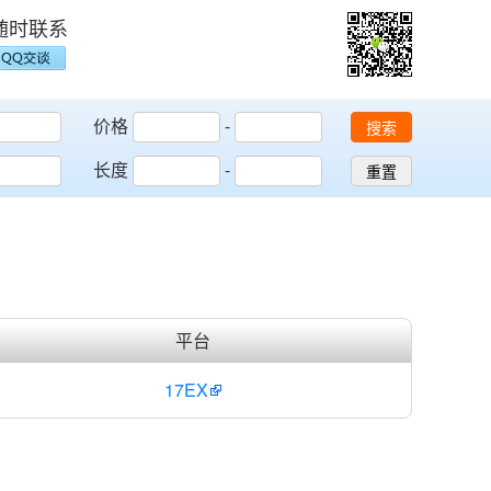
随时联系
价格
-
搜索
长度
-
重置
平台
17EX