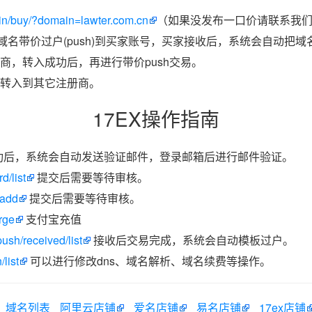
in/buy/?domain=lawter.com.cn
（如果没发布一口价请联系我们带
把域名带价过户(push)到买家账号，买家接收后，系统会自动把
商，转入成功后，再进行带价push交易。
转入到其它注册商。
17EX操作指南
功后，系统会自动发送验证邮件，登录邮箱后进行邮件验证。
d/list
提交后需要等待审核。
/add
提交后需要等待审核。
rge
支付宝充值
ush/received/list
接收后交易完成，系统会自动模板过户。
list
可以进行修改dns、域名解析、域名续费等操作。
域名列表
阿里云店铺
爱名店铺
易名店铺
17ex店铺