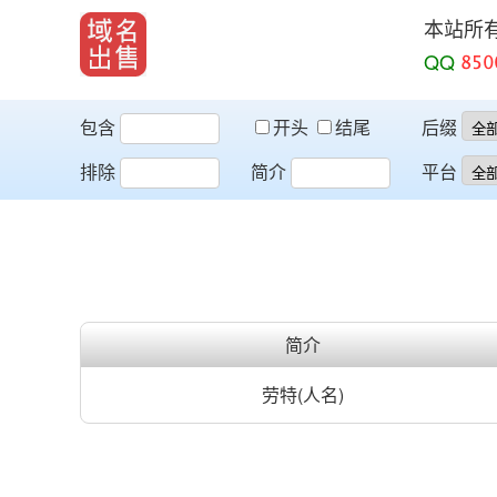
本站所
QQ
包含
开头
结尾
后缀
排除
简介
平台
简介
劳特(人名)